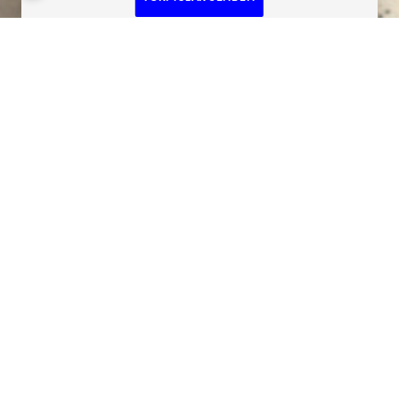
»Unternehmerische Verantwortung hat
viele
Facetten und findet
abteilungsübergreifend Anwendung in
unserer täglichen Arbeit.«
Frank Kögel